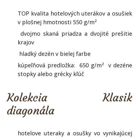
TOP kvalita hotelových uterákov a osušiek
v plošnej hmotnosti 550 g/m²
dvojmo skaná priadza a dvojité prešitie
krajov
hladký dezén v bielej farbe
kúpeľňová predložka: 650 g/m² v dezéne
stopky alebo grécky kľúč
Kolekcia Klasik
diagonála
hotelove uteraky a osušky vo vynikajúcej