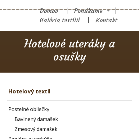
Domov
Ponúkame
Galéria textílií
Kontakt
Hotelové uteráky a
osušky
Hotelový textil
Posteľné obliečky
Bavlnený damašek
Zmesový damašek
Paplóny a vankúše