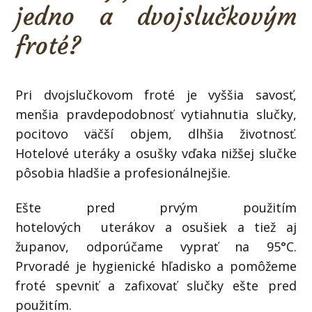
jedno a dvojslučkovým
froté?
Pri dvojslučkovom froté je vyššia savosť,
menšia pravdepodobnosť vytiahnutia slučky,
pocitovo väčší objem, dlhšia životnosť.
Hotelové uteráky a osušky vďaka nižšej slučke
pôsobia hladšie a profesionálnejšie.
Ešte pred prvým použitím
hotelových uterákov a osušiek a tiež aj
županov, odporúčame vyprať na 95°C.
Prvoradé je hygienické hľadisko a pomôžeme
froté spevniť a zafixovať slučky ešte pred
použitím.