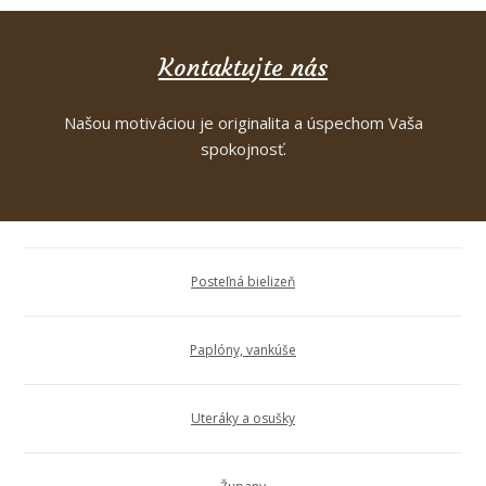
Kontaktujte nás
Našou motiváciou je originalita a úspechom Vaša
spokojnosť.
Posteľná bielizeň
Paplóny, vankúše
Uteráky a osušky